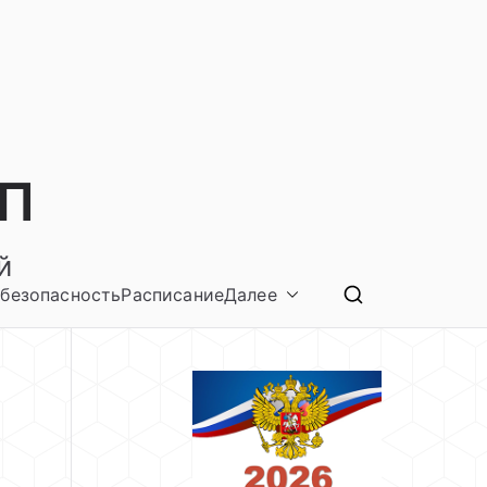
п
й
безопасность
Расписание
Далее