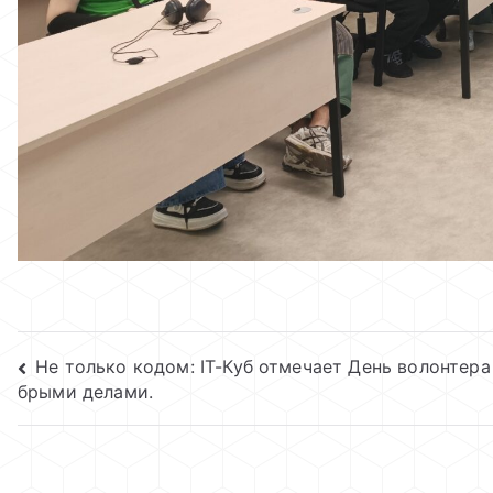
Навигация
Не только кодом: IТ-Куб отмечает День волонтера
брыми делами.
по