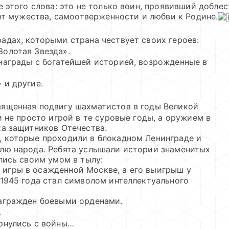
 этого слова: это не только воин, проявивший доблес
ют мужества, самоотверженности и любви к Родине.
адах, которыми страна чествует своих героев:
Золотая Звезда».
награды с богатейшей историей, возрожденные в
 и другие.
священная подвигу шахматистов в годы Великой
 не просто игрой в те суровые годы, а оружием в
а защитников Отечества.
, которые проходили в блокадном Ленинграде и
лю народа. Ребята услышали истории знаменитых
лись своим умом в тылу:
игры в осажденной Москве, а его выигрыш у
1945 года стал символом интеллектуального
награжден боевыми орденами.
.
ернулись с войны…