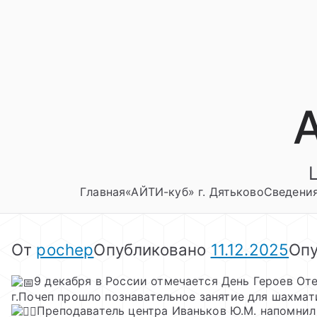
Перейти
к
содержимому
Главная
«АЙТИ-куб» г. Дятьково
Сведения
От
pochep
Опубликовано
11.12.2025
Опу
9 декабря в России отмечается День Героев Оте
г.Почеп прошло познавательное занятие для шахмат
Преподаватель центра Иваньков Ю.М. напомнил 