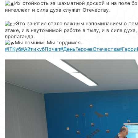
Их стойкость за шахматной доской и на поле бо
интеллект и сила духа служат Отечеству.
Это занятие стало важным напоминанием о том,
атаке, и в неутомимой работе в тылу, и в силе духа
пропаганда.
Мы помним. Мы гордимся.
#IТКуб
#АйтикубПочеп
#ДеньГероевОтечества
#Герои