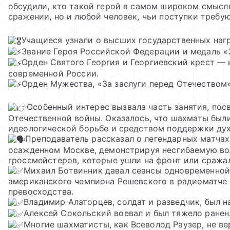
обсудили, кто такой герой в самом широком смысле
сражении, но и любой человек, чьи поступки требу
Учащиеся узнали о высших государственных нагр
Звание Героя Российской Федерации и медаль «
Орден Святого Георгия и Георгиевский крест — 
современной России.
Орден Мужества, «За заслуги перед Отечеством»
Особенный интерес вызвала часть занятия, по
Отечественной войны. Оказалось, что шахматы были
идеологической борьбе и средством поддержки дух
Преподаватель рассказал о легендарных матчах
осажденном Москве, демонстрируя несгибаемую во
гроссмейстеров, которые ушли на фронт или сража
Михаил Ботвинник давал сеансы одновременной 
американского чемпиона Решевского в радиоматче 
превосходства.
Владимир Алаторцев, солдат и разведчик, был 
Алексей Сокольский воевал и был тяжело ранен
Многие шахматисты, как Всеволод Раузер, не в